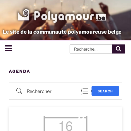
Aller
au
contenu
principal
Le site de la communauté polyamoureuse belge
Rech
AGENDA
Rechercher
SEARCH
16