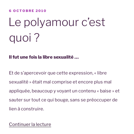
varieties
PUBLIÉ
6 OCTOBRE 2010
of
LE
Le polyamour c’est
intimate
relationship
quoi ?
(+
traduction
Il fut une fois la libre sexualité …
en
fr) »
Et de s’apercevoir que cette expression, « libre
sexualité » était mal comprise et encore plus mal
appliquée, beaucoup y voyant un contenu « baise » et
sauter sur tout ce qui bouge, sans se préoccuper de
lien à construire.
de
Continuer la lecture
« Le