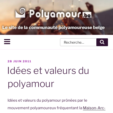
Aller
au
contenu
principal
Le site de la communauté polyamoureuse belge
Rech
PUBLIÉ
28 JUIN 2011
LE
Idées et valeurs du
polyamour
Idées et valeurs du polyamour prônées par le
mouvement polyamoureux fréquentant la
Maison-Arc-