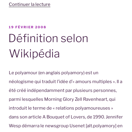
de
Continuer la lecture
« Les
valeurs
PUBLIÉ
19 FÉVRIER 2008
du
LE
Définition selon
polyamour »
Wikipédia
Le polyamour (en anglais polyamory) est un
néologisme qui traduit l’idée d’« amours multiples ». Il a
été créé indépendamment par plusieurs personnes,
parmi lesquelles Morning Glory Zell Ravenheart, qui
introduit le terme de « relations polyamoureuses »
dans son article A Bouquet of Lovers, de 1990. Jennifer
Wesp démarra le newsgroup Usenet [alt.polyamory] en