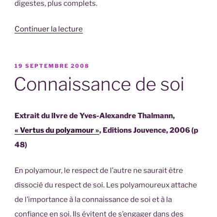
digestes, plus complets.
de
Continuer la lecture
« Polyamour,
mode
PUBLIÉ
19 SEPTEMBRE 2008
d’emploi
LE
Connaissance de soi
! »
Extrait du lIvre de
Yves-Alexandre
Thalmann,
« Vertus du polyamour »
, Editions Jouvence, 2006 (p
48)
En polyamour, le respect de l’autre ne saurait être
dissocié du respect de soi. Les polyamoureux attache
de l’importance à la connaissance de soi et à la
confiance en soi. Ils évitent de s’engager dans des