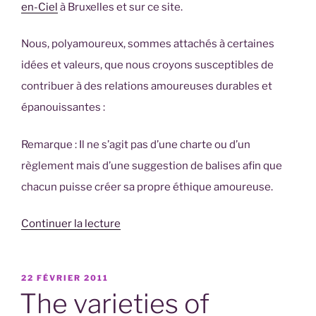
en-Ciel
à Bruxelles et sur ce site.
Nous, polyamoureux, sommes attachés à certaines
idées et valeurs, que nous croyons susceptibles de
contribuer à des relations amoureuses durables et
épanouissantes :
Remarque : Il ne s’agit pas d’une charte ou d’un
règlement mais d’une suggestion de balises afin que
chacun puisse créer sa propre éthique amoureuse.
de
Continuer la lecture
« Idées
et
PUBLIÉ
22 FÉVRIER 2011
valeurs
LE
The varieties of
du