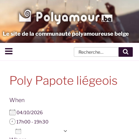
Aller
au
contenu
principal
Le site de la communauté polyamoureuse belge
Rech
Poly Papote liégeois
When
04/10/2026
17h00 - 19h30
Add To Calendar