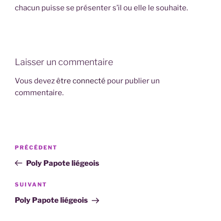
chacun puisse se présenter s’il ou elle le souhaite.
Laisser un commentaire
Vous devez
être connecté
pour publier un
commentaire.
Navigation
Article
PRÉCÉDENT
de
précédent
Poly Papote liégeois
l’article
Article
SUIVANT
suivant
Poly Papote liégeois