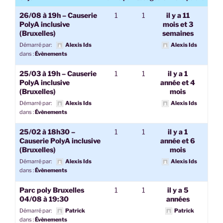
26/08 à 19h – Causerie
1
1
il y a 11
PolyA inclusive
mois et 3
(Bruxelles)
semaines
Démarré par:
Alexis Ids
Alexis Ids
dans :
Évènements
25/03 à 19h – Causerie
1
1
il y a 1
PolyA inclusive
année et 4
(Bruxelles)
mois
Démarré par:
Alexis Ids
Alexis Ids
dans :
Évènements
25/02 à 18h30 –
1
1
il y a 1
Causerie PolyA inclusive
année et 6
(Bruxelles)
mois
Démarré par:
Alexis Ids
Alexis Ids
dans :
Évènements
Parc poly Bruxelles
1
1
il y a 5
04/08 à 19:30
années
Démarré par:
Patrick
Patrick
dans :
Évènements