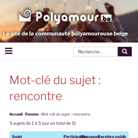
Aller
au
contenu
principal
Le site de la communauté polyamoureuse belge
Rech
Mot-clé du sujet :
rencontre
Accueil
›
Forums
›
Mot-clé du sujet : rencontre
5 sujets de 1 à 5 (sur un total de 5)
Sujet
Participants
Messages
Dernière publication