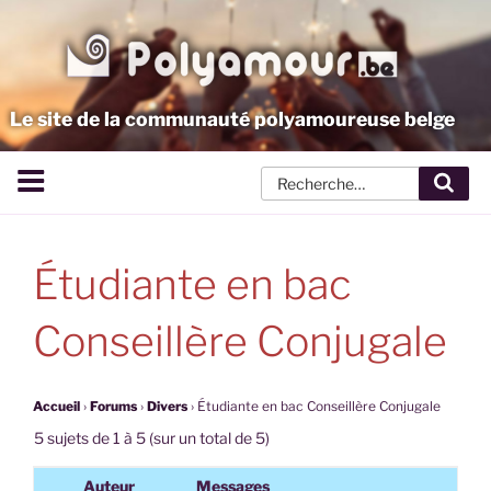
Aller
au
contenu
principal
Le site de la communauté polyamoureuse belge
Rech
Étudiante en bac
Conseillère Conjugale
Accueil
›
Forums
›
Divers
›
Étudiante en bac Conseillère Conjugale
5 sujets de 1 à 5 (sur un total de 5)
Auteur
Messages