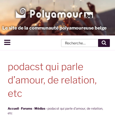
Aller
au
contenu
principal
Le site de la communauté polyamoureuse belge
Rech
podacst qui parle
d’amour, de relation,
etc
Accueil
›
Forums
›
Médias
›
podacst qui parle d’amour, de relation,
etc