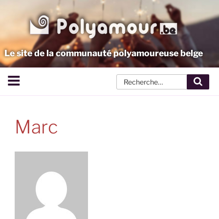
Aller
au
contenu
principal
Le site de la communauté polyamoureuse belge
Rech
Marc