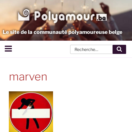
Aller
au
contenu
principal
Le site de la communauté polyamoureuse belge
Rech
marven