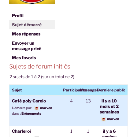
Profil
Sujet démarré
Mes réponses
Envoyer un
message privé
Mes favoris
Sujets de forum initiés
2 sujets de 1 à 2 (sur un total de 2)
Sujet
Participants
Messages
Dernière publication
Café poly Carolo
4
13
il y a 10
mois et 2
Démarré par:
marven
semaines
dans :
Évènements
marven
Charleroi
1
1
il y a 6
années