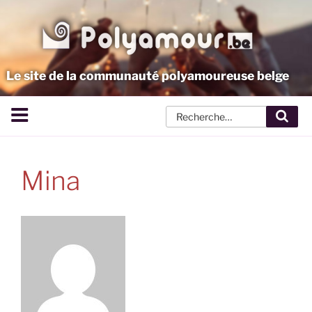
Aller
au
contenu
principal
Le site de la communauté polyamoureuse belge
Rech
Mina