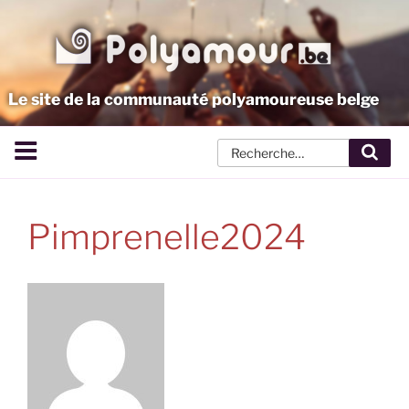
Aller
au
contenu
principal
Le site de la communauté polyamoureuse belge
Rech
Pimprenelle2024