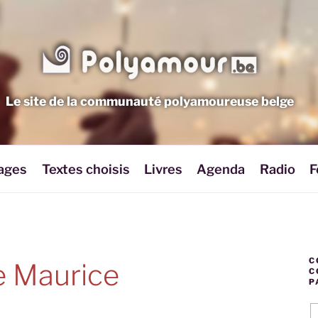
Le site de la communauté polyamoureuse belge
ages
Textes choisis
Livres
Agenda
Radio
F
C
e Maurice
C
P