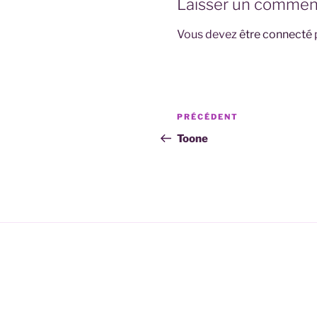
Laisser un commen
Vous devez
être connecté
Navigation
Article
PRÉCÉDENT
de
précédent
Toone
l’article