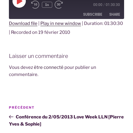
Play
1x
00:00
/
01:30:30
Episode
SUBSCRIBE
SHARE
Download file
|
Play in new window
|
Duration: 01:30:30
SHARE
|
Recorded on 19 février 2010
RSS FEED
LINK
EMBED
Laisser un commentaire
Vous devez
être connecté
pour publier un
commentaire.
Navigation
Article
PRÉCÉDENT
de
précédent
Conférence du 2/05/2013 Love Week LLN [Pierre
l’article
Yves & Sophie]