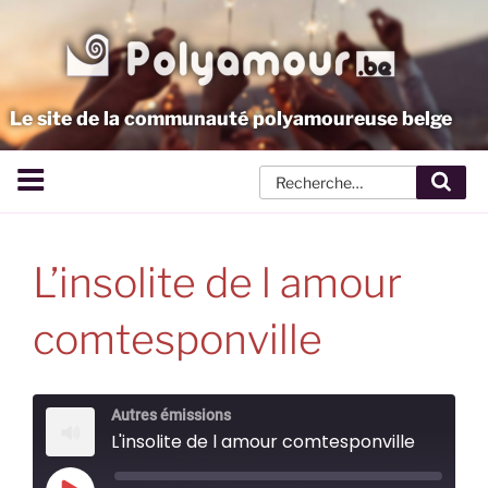
Aller
au
contenu
principal
Le site de la communauté polyamoureuse belge
Rech
L’insolite de l amour
comtesponville
Autres émissions
L'insolite de l amour comtesponville