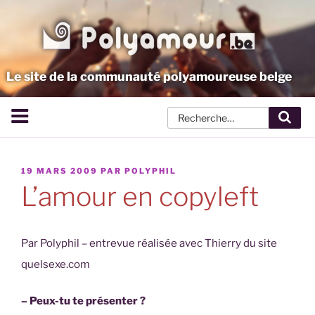
Aller
au
contenu
principal
Le site de la communauté polyamoureuse belge
Rech
PUBLIÉ
19 MARS 2009
PAR
POLYPHIL
LE
L’amour en copyleft
Par Polyphil – entrevue réalisée avec Thierry du site
quelsexe.com
– Peux-tu te présenter ?