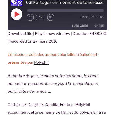
031.Partager un moment de tendresse [Se Ra]
Play
1x
00:00
/
01:00:00
Episode
SUBSCRIBE
SHARE
Download file
|
Play in new window
|
Duration: 01:00:00
SHARE
|
Recorded on 27 mars 2016
RSS FEED
LINK
L’émission radio des amours plurielles, réalisée et
EMBED
présentée par
Polyphil
A l’ombre du jour, le micro entre les dents, le cœur
nomade, je parcours les berges à la recherche des
polyglottes de l’amour…
Catherine, Diogène, Carolila, Robin et PolyPhil
acceuillent cette semaine Se Ra…,et du polyplaisir à se