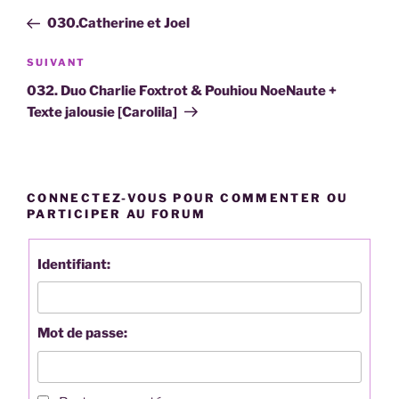
de
précédent
030.Catherine et Joel
l’article
Article
SUIVANT
suivant
032. Duo Charlie Foxtrot & Pouhiou NoeNaute +
Texte jalousie [Carolila]
CONNECTEZ-VOUS POUR COMMENTER OU
PARTICIPER AU FORUM
Identifiant:
Mot de passe: