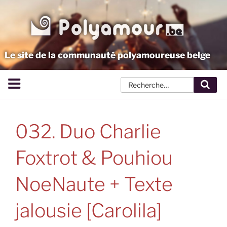
Aller
au
contenu
principal
Le site de la communauté polyamoureuse belge
Rech
032. Duo Charlie
Foxtrot & Pouhiou
NoeNaute + Texte
jalousie [Carolila]