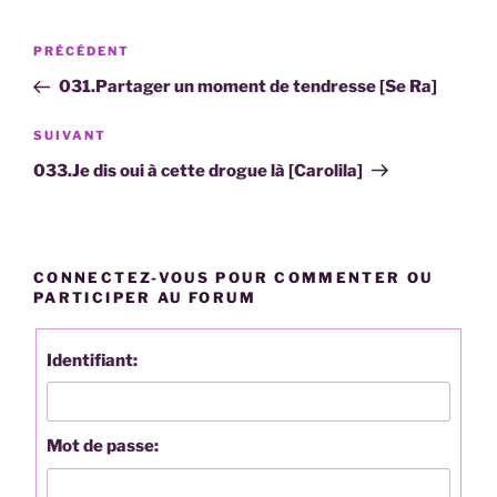
Navigation
Article
PRÉCÉDENT
de
précédent
031.Partager un moment de tendresse [Se Ra]
l’article
Article
SUIVANT
suivant
033.Je dis oui à cette drogue là [Carolila]
CONNECTEZ-VOUS POUR COMMENTER OU
PARTICIPER AU FORUM
Identifiant:
Mot de passe: