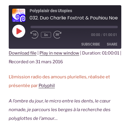
Polyplaisir des Utopies
032. Duo Charlie Foxtrot & Pouhiou NoeNaute + Texte jalousie [Carolila]
Play
1x
00:00
/
01:00:01
Episode
SUBSCRIBE
SHARE
Download file
|
Play in new window
|
Duration: 01:00:01
|
SHARE
Recorded on 31 mars 2016
RSS FEED
LINK
L’émission radio des amours plurielles, réalisée et
EMBED
présentée par
Polyphil
A l’ombre du jour, le micro entre les dents, le cœur
nomade, je parcours les berges à la recherche des
polyglottes de l’amour…