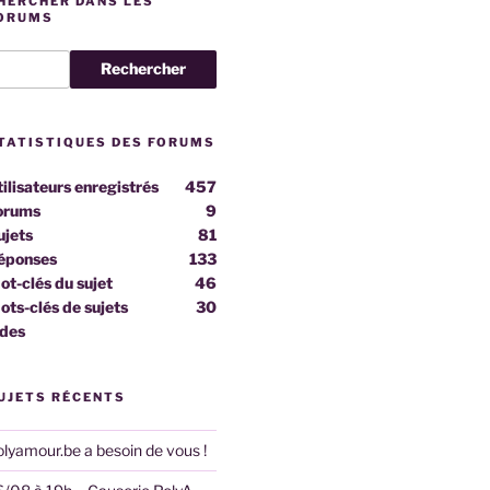
HERCHER DANS LES
ORUMS
TATISTIQUES DES FORUMS
tilisateurs enregistrés
457
orums
9
ujets
81
éponses
133
ot-clés du sujet
46
ots-clés de sujets
30
ides
UJETS RÉCENTS
olyamour.be a besoin de vous !