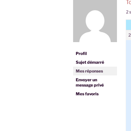
T
2 s
2
Profil
Sujet démarré
Mes réponses
Envoyer un
message privé
Mes favoris