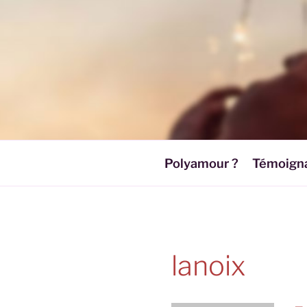
Aller
au
contenu
principal
Polyamour ?
Témoign
lanoix