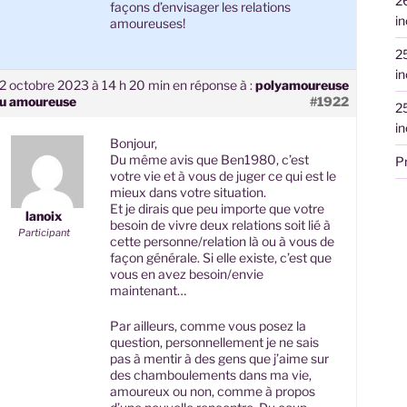
2
façons d’envisager les relations
in
amoureuses!
2
in
2 octobre 2023 à 14 h 20 min
en réponse à :
polyamoureuse
u amoureuse
#1922
2
in
Bonjour,
Du même avis que Ben1980, c’est
P
votre vie et à vous de juger ce qui est le
mieux dans votre situation.
Et je dirais que peu importe que votre
lanoix
besoin de vivre deux relations soit lié à
Participant
cette personne/relation là ou à vous de
façon générale. Si elle existe, c’est que
vous en avez besoin/envie
maintenant…
Par ailleurs, comme vous posez la
question, personnellement je ne sais
pas à mentir à des gens que j’aime sur
des chamboulements dans ma vie,
amoureux ou non, comme à propos