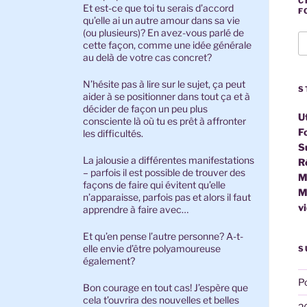
C
Et est-ce que toi tu serais d’accord
F
qu’elle ai un autre amour dans sa vie
(ou plusieurs)? En avez-vous parlé de
cette façon, comme une idée générale
au delà de votre cas concret?
N’hésite pas à lire sur le sujet, ça peut
S
aider à se positionner dans tout ça et à
décider de façon un peu plus
U
consciente là où tu es prêt à affronter
F
les difficultés.
S
La jalousie a différentes manifestations
R
– parfois il est possible de trouver des
M
façons de faire qui évitent qu’elle
M
n’apparaisse, parfois pas et alors il faut
v
apprendre à faire avec…
Et qu’en pense l’autre personne? A-t-
elle envie d’être polyamoureuse
S
également?
P
Bon courage en tout cas! J’espère que
cela t’ouvrira des nouvelles et belles