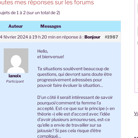
outes mes réponses sur les forums
ujets de 1 à 2 (sur un total de 2)
Auteur
Messages
4 février 2024 à 19 h 20 min
en réponse à :
Bonjour
#1987
Hello,
et bienvenue!
Ta situations soulèvent beaucoup de
questions, qui devront sans doute être
lanoix
progressivement adressées pour
Participant
pouvoir faire évoluer la situation…
D’un côté il serait intéressant de savoir
pourquoi/comment ta femme l’a
accepté. Est-ce que sur le principe (« en
V
théorie ») elle est d’accord avec l’idée
d’avoir plusieurs amoureu·ses, est-ce
qu’elle a envie de travailler sur sa
jalousie? Si pas cela risque d’être
compliqué…