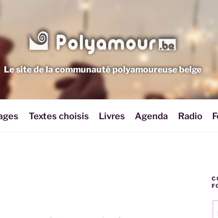
Le site de la communauté polyamoureuse belge
ages
Textes choisis
Livres
Agenda
Radio
F
C
F