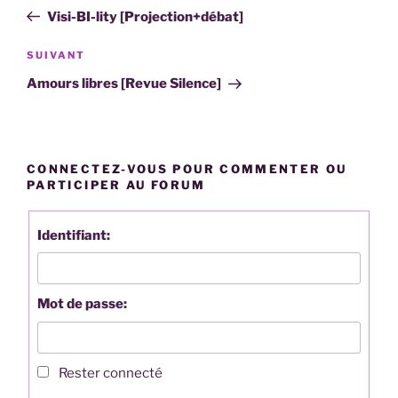
de
précédent
Visi-BI-lity [Projection+débat]
l’article
Article
SUIVANT
suivant
Amours libres [Revue Silence]
CONNECTEZ-VOUS POUR COMMENTER OU
PARTICIPER AU FORUM
Identifiant:
Mot de passe:
Rester connecté