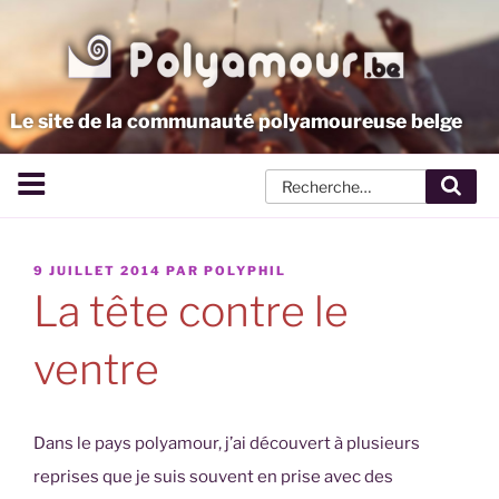
Aller
au
contenu
principal
Le site de la communauté polyamoureuse belge
Rech
PUBLIÉ
9 JUILLET 2014
PAR
POLYPHIL
LE
La tête contre le
ventre
Dans le pays polyamour, j’ai découvert à plusieurs
reprises que je suis souvent en prise avec des