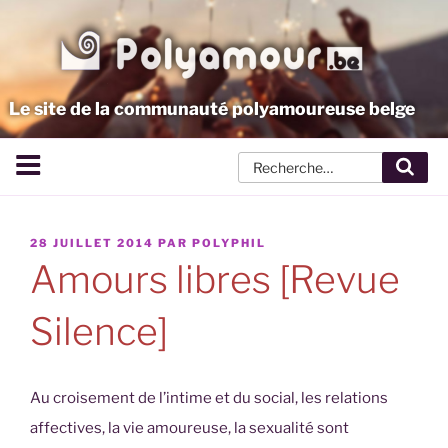
Aller
au
contenu
principal
Le site de la communauté polyamoureuse belge
Rech
PUBLIÉ
28 JUILLET 2014
PAR
POLYPHIL
LE
Amours libres [Revue
Silence]
Au croisement de l’intime et du social, les relations
affectives, la vie amoureuse, la sexualité sont