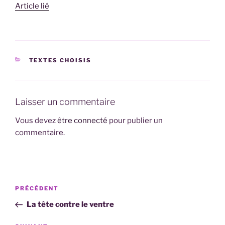
Article lié
CATÉGORIES
TEXTES CHOISIS
Laisser un commentaire
Vous devez
être connecté
pour publier un
commentaire.
Navigation
Article
PRÉCÉDENT
de
précédent
La tête contre le ventre
l’article